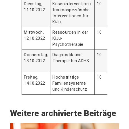
Dienstag,
Krisenintervention /
10
Frau
11.10.2022
traumaspezifische
Leh
Interventionen für
KiJu
Mittwoch,
Ressourcen in der
10
Frau
12.10.2022
KiJu-
Wei
Psychotherapie
Donnerstag,
Diagnostik und
10
Frau
13.10.2022
Therapie bei ADHS
Beat
Göbe
Freitag,
Hochstrittige
10
Frau
14.10.2022
Familiensysteme
Mich
und Kinderschutz
Pen
Weitere archivierte Beiträge