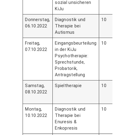
sozial unsicheren
KiJu
Donnerstag,
Diagnostik und
10
Frau 
06.10.2022
Therapie bei
Mau
Autismus
Aml
Freitag,
Eingangsbeurteilung
10
Frau
07.10.2022
in der KiJu
Sus
Psychotherapie:
Schi
Sprechstunde,
Probatorik,
Antragstellung
Samstag,
Spieltherapie
10
Herr 
08.10.2022
Flor
Sch
Montag,
Diagnostik und
10
Frau
10.10.2022
Therapie bei
Schu
Enuresis &
Enkopresis