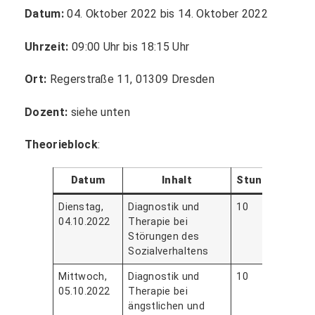
Datum:
04. Oktober 2022 bis 14. Oktober 2022
Uhrzeit:
09:00 Uhr bis 18:15 Uhr
Ort:
Regerstraße 11, 01309 Dresden
Dozent:
siehe unten
Theorieblock
:
Datum
Inhalt
Stunden
Ref
Dienstag,
Diagnostik und
10
Herr
04.10.2022
Therapie bei
And
Störungen des
Men
Sozialverhaltens
Mittwoch,
Diagnostik und
10
Frau
05.10.2022
Therapie bei
Step
ängstlichen und
Pete