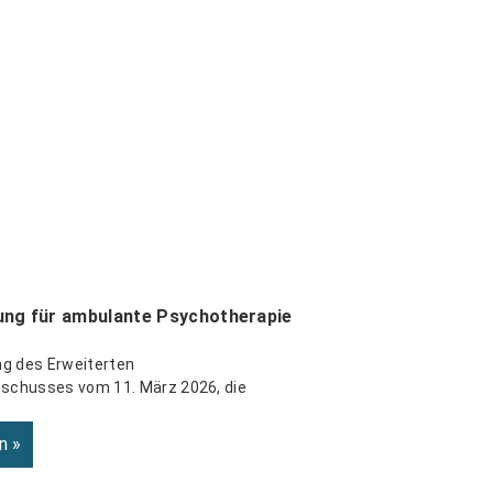
ng für ambulante Psychotherapie
ng des Erweiterten
chusses vom 11. März 2026, die
n »