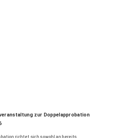
veranstaltung zur Doppelapprobation
6
bation richtet sich sowohl an bereits