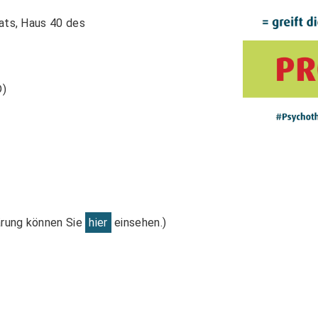
nats, Haus 40 des
D)
ärung können Sie
hier
einsehen.)